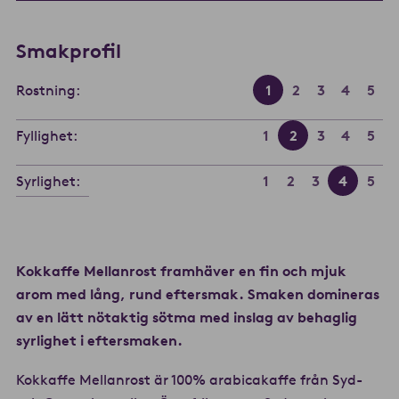
Smakprofil
Rostning:
1
2
3
4
5
Fyllighet:
1
2
3
4
5
Syrlighet:
1
2
3
4
5
Kokkaffe Mellanrost framhäver en fin och mjuk
arom med lång, rund eftersmak. Smaken domineras
av en lätt nötaktig sötma med inslag av behaglig
syrlighet i eftersmaken.
Kokkaffe Mellanrost är 100% arabicakaffe från Syd-