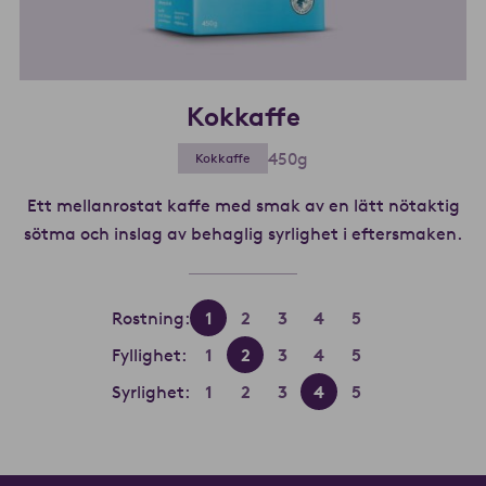
Kokkaffe
450g
Kokkaffe
Ett mellanrostat kaffe med smak av en lätt nötaktig
sötma och inslag av behaglig syrlighet i eftersmaken.
Lä
Rostning:
1
2
3
4
5
Fyllighet:
1
2
3
4
5
Syrlighet:
1
2
3
4
5