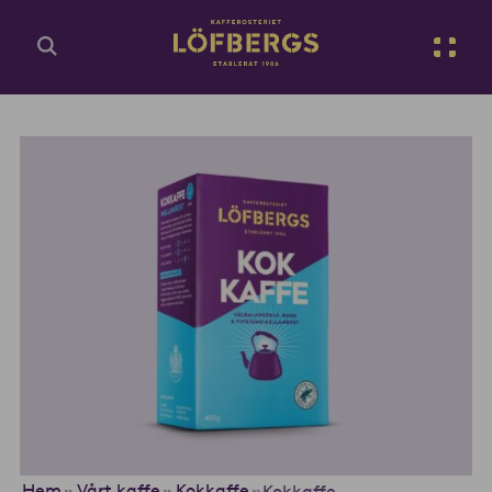
Gå till huvudinnehåll
Sv
Ange din sökfråga...
Hem
Vårt kaffe
Kokkaffe
»
»
»
Kokkaffe