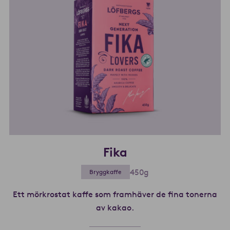
Fika
450g
Bryggkaffe
Ett mörkrostat kaffe som framhäver de fina tonerna
av kakao.
Läs mer om Fika