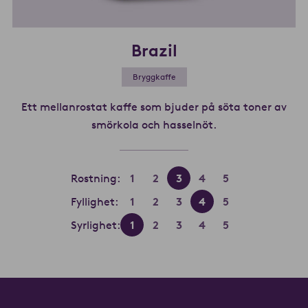
Brazil
Bryggkaffe
Ett mellanrostat kaffe som bjuder på söta toner av
smörkola och hasselnöt.
Läs mer om Brazil
Rostning:
1
2
3
4
5
Fyllighet:
1
2
3
4
5
Syrlighet:
1
2
3
4
5