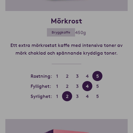
Mörkrost
450g
Bryggkaffe
Ett extra mörkrostat kaffe med intensiva toner av
mörk choklad och spännande kryddiga toner.
Läs me
Rostning:
1
2
3
4
5
Fyllighet:
1
2
3
4
5
Syrlighet:
1
2
3
4
5