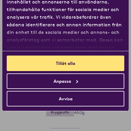
innehållet och annonserna till användarna,
tillhandahålla funktioner för sociala medier och
analysera vår trafik. Vi vidarebefordrar även
sådana identifierare och annan information från
din enhet till de sociala medier och annons- och
analysföretag som vi samarbetar med. Dessa kan
Köp från Löfbergs
i sin tur kombinera informationen med annan
information som du har tillhandahållit eller som
de har samlat in när du har använt deras
Tillåt alla
tjänster.
Köp från Coop
Anpassa
Avvisa
120 Mörkrost Limited Edition
450g
Bryggkaffe
Läs mer om 120 Mörkrost Limi