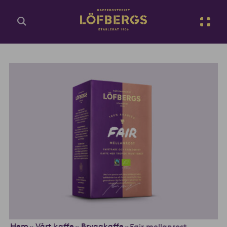
Gå till huvudinnehåll
Sv
Ange din sökfråga...
Hem
Vårt kaffe
Bryggkaffe
»
»
»
Fair mellanrost