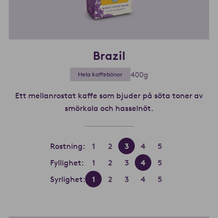
Brazil
400g
Hela kaffebönor
Ett mellanrostat kaffe som bjuder på söta toner av
smörkola och hasselnöt.
Läs mer om Brazil
Rostning:
1
2
3
4
5
Fyllighet:
1
2
3
4
5
Syrlighet:
1
2
3
4
5