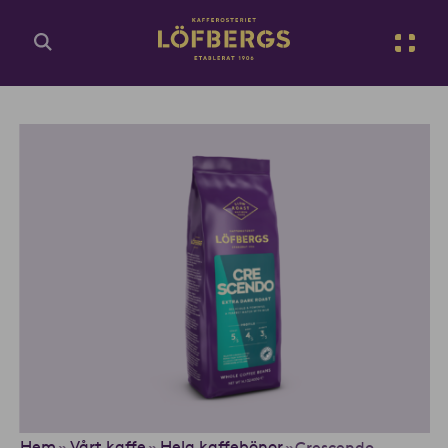
Gå till huvudinnehåll
Sv
Ange din sökfråga...
Hem
Vårt kaffe
Hela kaffebönor
»
»
»
Crescendo