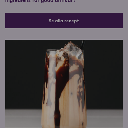
ingrediens för goda drinkar?
Se alla recept