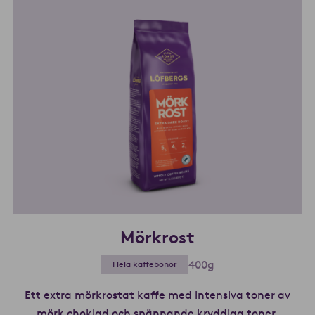
Mörkrost
400g
Hela kaffebönor
Ett extra mörkrostat kaffe med intensiva toner av
mörk choklad och spännande kryddiga toner.
Läs me