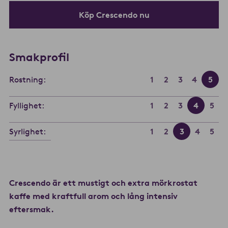
Köp Crescendo nu
Smakprofil
Rostning:
1
2
3
4
5
Fyllighet:
1
2
3
4
5
Syrlighet:
1
2
3
4
5
Crescendo är ett mustigt och extra mörkrostat
kaffe med kraftfull arom och lång intensiv
eftersmak.