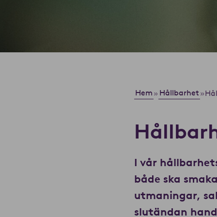
Hem
Hållbarhet
»
»
Hål
Hållbar
I vår hållbarhet
både ska smaka
utmaningar, sak
slutändan handla