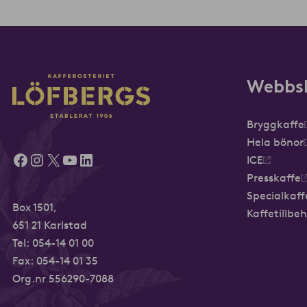
Webbs
Bryggkaffe
Hela bönor
Facebook
Instagram
X
YouTube
LinkedIn
ICE
Presskaffe
Specialkaff
Box 1501,
Kaffetillbe
651 21 Karlstad
Tel:
054-14 01 00
Fax: 054-14 01 35
Org.nr 556290-7088