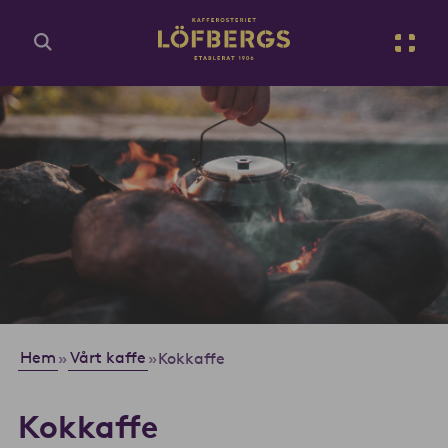
Gå till huvudinnehåll
Sv
Ange din sökfråga...
Hem
Vårt kaffe
»
»
Kokkaffe
Kokkaffe