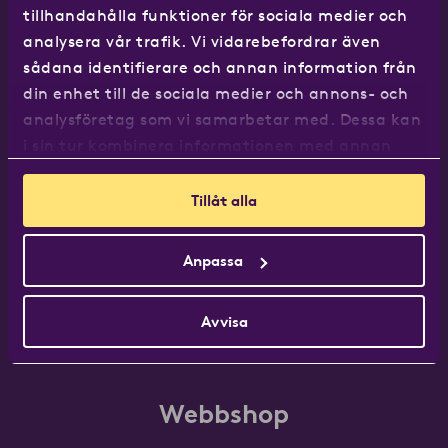
tillhandahålla funktioner för sociala medier och
analysera vår trafik. Vi vidarebefordrar även
sådana identifierare och annan information från
din enhet till de sociala medier och annons- och
analysföretag som vi samarbetar med. Dessa kan
Facebook
Instagram
X
YouTube
LinkedIn
i sin tur kombinera informationen med annan
information som du har tillhandahållit eller som
de har samlat in när du har använt deras
Box 1501,
Tillåt alla
tjänster.
651 21 Karlstad
Tel:
054-14 01 00
Anpassa
Fax: 054-14 01 35
Org.nr 556290-7088
Avvisa
Webbshop