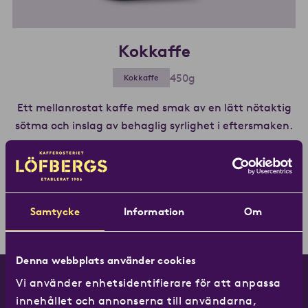
Kokkaffe
450g
Kokkaffe
Ett mellanrostat kaffe med smak av en lätt nötaktig
sötma och inslag av behaglig syrlighet i eftersmaken.
Lä
Rostning:
1
2
3
4
5
Fyllighet:
1
2
3
4
5
Samtycke
Information
Om
Syrlighet:
1
2
3
4
5
Denna webbplats använder cookies
Vi använder enhetsidentifierare för att anpassa
innehållet och annonserna till användarna,