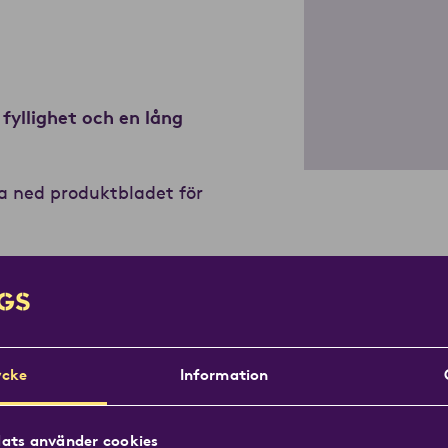
fyllighet och en lång
da ned produktbladet för
cke
Information
ats använder cookies