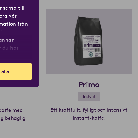
serna till
era vår
rmation från
i
 annan
r du har
 alla
Primo
Instant
Ett kraftfullt, fylligt och intensivt
-kaffe med
instant-kaffe.
Läs mer om P
ång behaglig
äs mer om Corus