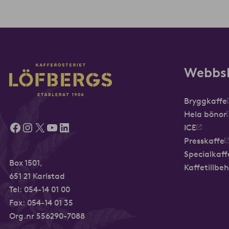
Webbs
Bryggkaffe
Hela bönor
Facebook
Instagram
X
YouTube
LinkedIn
ICE
Presskaffe
Specialkaff
Box 1501,
Kaffetillbe
651 21 Karlstad
Tel:
054-14 01 00
Fax: 054-14 01 35
Org.nr 556290-7088