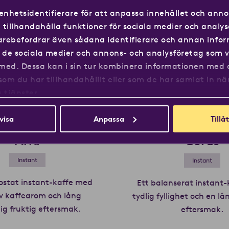
enhetsidentifierare för att anpassa innehållet och annon
tillhandahålla funktioner för sociala medier och analys
idarebefordrar även sådana identifierare och annan info
ll de sociala medier och annons- och analysföretag som v
med. Dessa kan i sin tur kombinera informationen med
som du har tillhandahållit eller som de har samlat in nä
 tjänster.
visa
Anpassa
Tillåt
Aria
Corus
Instant
Instant
ostat instant-kaffe med
Ett balanserat instant
iv kaffearom och lång
tydlig fyllighet och en l
ig fruktig eftersmak.
Läs mer om Aria
eftersmak.
L