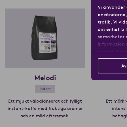
Vi använder 
användarna, 
trafik. Vi v
din enhet ti
samarbetar 
information 
använt deras
Av
Melodi
Instant
Ett mjukt välbalanserat och fylligt
Ett mörkr
instant-kaffe med fruktiga aromer
intens
och en mild eftersmak.
Läs mer om Melodi
behagl