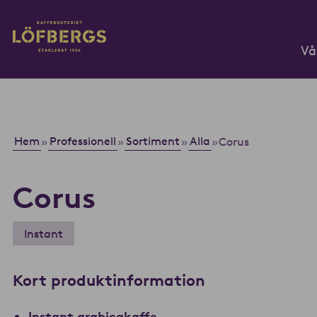
Gå till huvudinnehåll
Vå
Ange din sökfråga...
Hem
Professionell
Sortiment
Alla
»
»
»
»
Corus
Corus
Instant
Kort produktinformation
Instant arabicakaffe