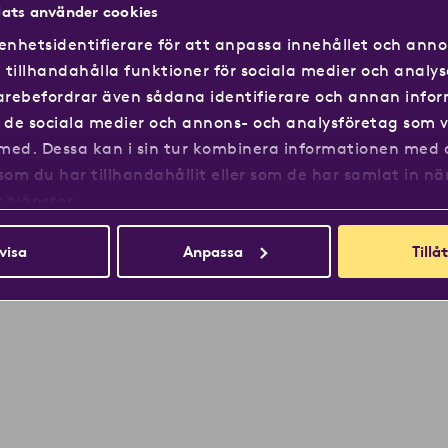
hör
FAQ
ats använder cookies
Nyhetsrum
enhetsidentifierare för att anpassa innehållet och annon
Bildbank
tillhandahålla funktioner för sociala medier och analys
idarebefordrar även sådana identifierare och annan info
ll de sociala medier och annons- och analysföretag som v
med. Dessa kan i sin tur kombinera informationen med
som du har tillhandahållit eller som de har samlat in nä
Integritetspolicy
Information om Cookies
Åpenh
 tjänster.
visa
Anpassa
Tillåt