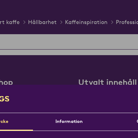
rt kaffe
Hållbarhet
Kaffeinspiration
Professi
hop
Utvalt innehåll
Kontakt
Jobba på Löfbergs
Kaffebar
cke
Information
Professionell
e
Om oss