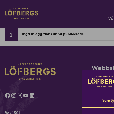
Gå till huvudinnehåll
Vå
Inga inlägg finns ännu publicerade.
Ange din sökfråga...
Webbs
Bryggkaffe
Hela bönor
Facebook
Instagram
X
YouTube
LinkedIn
ICE
Samty
Presskaffe
Specialkaff
Box 1501,