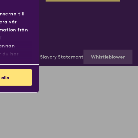
serna till
era vår
rmation från
i
 annan
r du har
etsloven
Modern Slavery Statement
Whistleblower
 alla