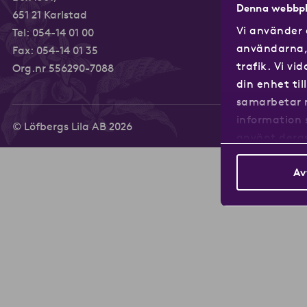
Kaffetillbe
Denna webbpl
651 21 Karlstad
Vi använder 
Tel:
054-14 01 00
användarna, 
Fax: 054-14 01 35
trafik. Vi v
Org.nr 556290-7088
din enhet ti
samarbetar 
information 
© Löfbergs Lila AB 2026
använt deras
Av