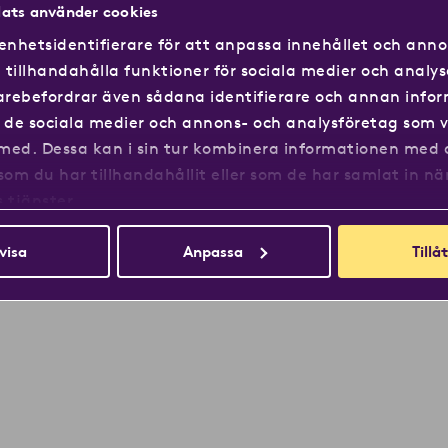
hör
FAQ
ats använder cookies
Nyhetsrum
enhetsidentifierare för att anpassa innehållet och annon
Bildbank
tillhandahålla funktioner för sociala medier och analys
idarebefordrar även sådana identifierare och annan info
ll de sociala medier och annons- och analysföretag som v
med. Dessa kan i sin tur kombinera informationen med
som du har tillhandahållit eller som de har samlat in nä
Integritetspolicy
Information om Cookies
Åpenh
 tjänster.
visa
Anpassa
Tillåt