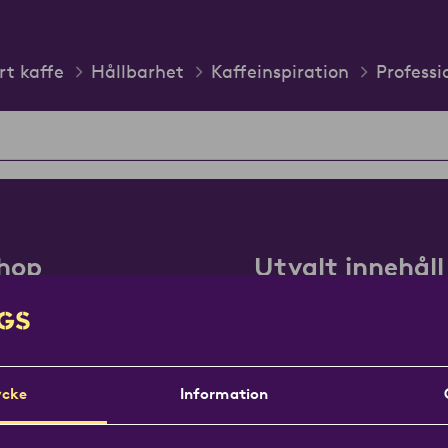
rt kaffe
Hållbarhet
Kaffeinspiration
Professi
hop
Utvalt innehåll
Kontakt
Jobba på Löfbergs
Kaffebar
cke
Information
Professionell
e
Om oss