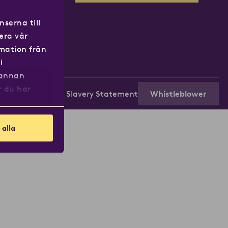
serna till
era vår
rmation från
i
 annan
r du har
etsloven
Modern Slavery Statement
Whistleblower
 alla