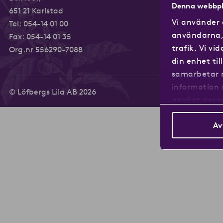
Kaffetillbe
Denna webbpl
651 21 Karlstad
Vi använder 
Tel:
054-14 01 00
användarna, 
Fax: 054-14 01 35
trafik. Vi v
Org.nr 556290-7088
din enhet ti
samarbetar 
information 
© Löfbergs Lila AB 2026
använt deras
Av