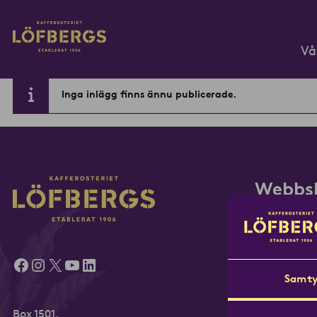
Gå till huvudinnehåll
Vå
Inga inlägg finns ännu publicerade.
Ange din sökfråga...
Webbs
Bryggkaffe
Hela bönor
Facebook
Instagram
X
YouTube
LinkedIn
ICE
Samty
Presskaffe
Specialkaff
Box 1501,