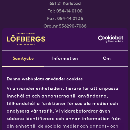
651 21 Karlstad
Tel:
054-14 01 00
Fax: 054-14 01 35
Org.nr 556290-7088
Webbshop
Samtycke
Information
Om
Bryggkaffe
Denna webbplats använder cookies
Hela bönor
Vi använder enhetsidentifierare för att anpassa
ICE
innehållet och annonserna till användarna,
Presskaffe
tillhandahålla funktioner för sociala medier och
Specialkaffe
analysera vår trafik. Vi vidarebefordrar även
Kaffetillbehör
sådana identifierare och annan information från
din enhet till de sociala medier och annons- och