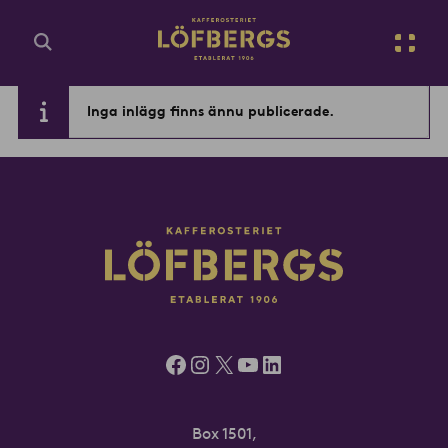
Gå till huvudinnehåll
Sv
Inga inlägg finns ännu publicerade.
Ange din sökfråga...
Facebook
Instagram
X
YouTube
LinkedIn
Box 1501,