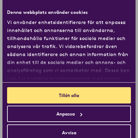
Denna webbplats använder cookies
Vi använder enhetsidentifierare för att anpassa
innehållet och annonserna till användarna,
tillhandahålla funktioner för sociala medier och
analysera vår trafik. Vi vidarebefordrar även
sådana identifierare och annan information från
din enhet till de sociala medier och annons- och
analysföretag som vi samarbetar med. Dessa kan
i sin tur kombinera informationen med annan
Espresso + milk
information som du har tillhandahållit eller som
de har samlat in när du har använt deras
Tillåt alla
En
perfekt balans mellan en kraftfull
tjänster.
espresso och en härlig iskaffe.
Anpassa
Läs mer!
Avvisa