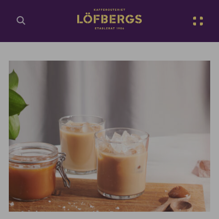
Gå till huvudinnehåll
Sv
Ange din sökfråga...