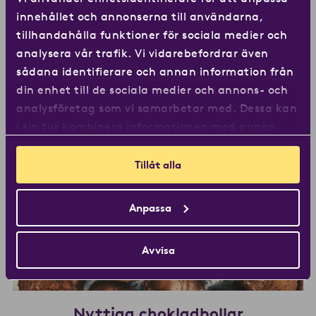
innehållet och annonserna till användarna,
Hot orange mocca
tillhandahålla funktioner för sociala medier och
analysera vår trafik. Vi vidarebefordrar även
sådana identifierare och annan information från
din enhet till de sociala medier och annons- och
analysföretag som vi samarbetar med. Dessa kan
i sin tur kombinera informationen med annan
information som du har tillhandahållit eller som
de har samlat in när du har använt deras
Tillåt alla
tjänster.
Anpassa
Avvisa
Nyttiga chokladbollar