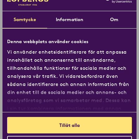
Löfbergskaffe på din
arbetsplats?
Samtycke
Information
Om
Fyll i nedan uppgifter så kontaktar vi dig och berättar
mer om våra lösningar!
Denna webbplats använder cookies
Vi använder enhetsidentifierare för att anpassa
”
” anger obligatoriska fält
*
innehållet och annonserna till användarna,
Företag
tillhandahålla funktioner för sociala medier och
*
analysera vår trafik. Vi vidarebefordrar även
sådana identifierare och annan information från
din enhet till de sociala medier och annons- och
analysföretag som vi samarbetar med. Dessa kan
Ort
*
i sin tur kombinera informationen med annan
information som du har tillhandahållit eller som
de har samlat in när du har använt deras
Tillåt alla
tjänster.
Telefon