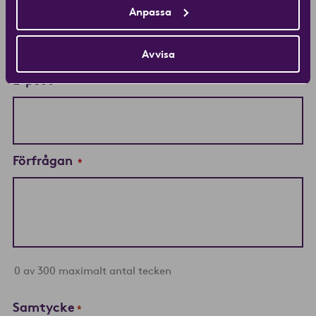
*
Anpassa
Avvisa
E-post
*
Förfrågan
*
0 av 300 maximalt antal tecken
Samtycke
*