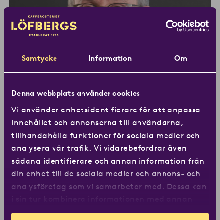
Samtycke
Information
Om
Denna webbplats använder cookies
Vi använder enhetsidentifierare för att anpassa
innehållet och annonserna till användarna,
tillhandahålla funktioner för sociala medier och
analysera vår trafik. Vi vidarebefordrar även
”Samtal om svåra saker kräver kaffe”
sådana identifierare och annan information från
– Intervju med Richard Tellström
din enhet till de sociala medier och annons- och
analysföretag som vi samarbetar med. Dessa kan
14 april 2026
Artikel
i sin tur kombinera informationen med annan
information som du har tillhandahållit eller som