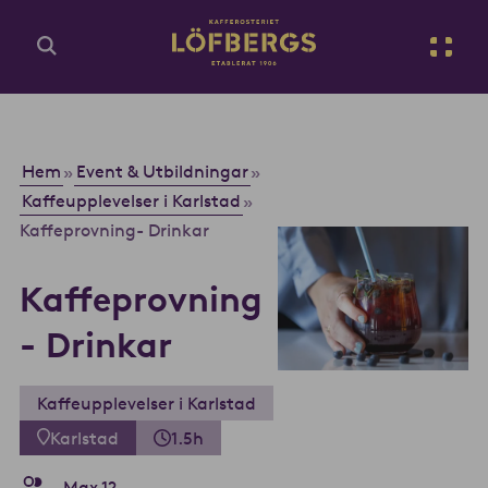
Gå till huvudinnehåll
Sv
Ange din sökfråga...
Hem
Event & Utbildningar
»
»
Kaffeupplevelser i Karlstad
»
Kaffeprovning- Drinkar
Kaffeprovning
- Drinkar
Kaffeupplevelser i Karlstad
Karlstad
1.5h
Max 12