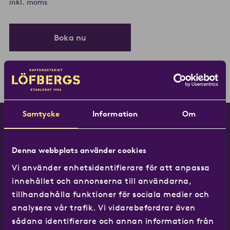
inkl. moms
Boka nu
Samtycke
Information
Om
Denna webbplats använder cookies
Vi använder enhetsidentifierare för att anpassa
innehållet och annonserna till användarna,
tillhandahålla funktioner för sociala medier och
Facebook
Instagram
X
YouTube
LinkedIn
analysera vår trafik. Vi vidarebefordrar även
sådana identifierare och annan information från