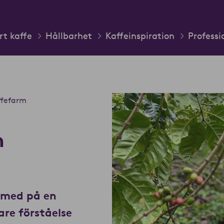
rt kaffe
Hållbarhet
Kaffeinspiration
Professi
ffefarm
m
j med på en
are förståelse