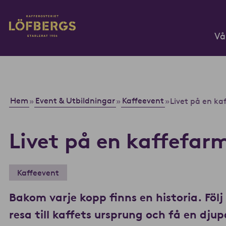
Gå till huvudinnehåll
Vå
Ange din sökfråga...
Hem
Event & Utbildningar
Kaffeevent
»
»
»
Livet på en ka
Livet på en kaffefar
Kaffeevent
Bakom varje kopp finns en historia. Föl
resa till kaffets ursprung och få en djup