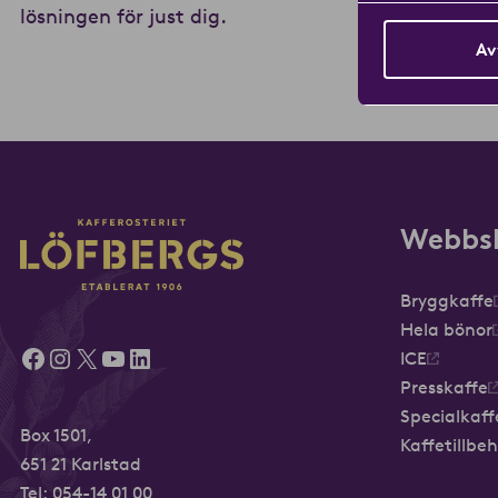
lösningen för just dig.
Av
Webbs
Bryggkaffe
Hela bönor
Facebook
Instagram
X
YouTube
LinkedIn
ICE
Presskaffe
Specialkaff
Box 1501,
Kaffetillbe
651 21 Karlstad
Tel:
054-14 01 00