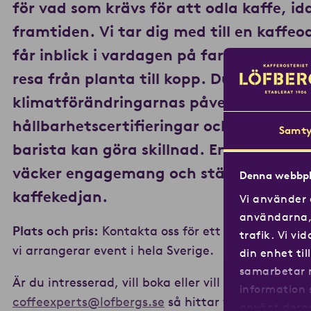
för vad som krävs för att odla kaffe, id
framtiden. Vi tar dig med till en kaffeo
får inblick i vardagen på farmen och får
resa från planta till kopp. Du får även 
klimatförändringarnas påverkan,
hållbarhetscertifieringar och hur du som
Samty
barista kan göra skillnad. En insiktsfull
väcker engagemang och stärker ansvar
Denna webbpl
kaffekedjan.
Vi använder 
användarna, 
Plats och pris:
Kontakta oss för ett skräddarsytt f
trafik. Vi v
vi arrangerar event i hela Sverige.
din enhet ti
samarbetar 
Är du intresserad, vill boka eller vill veta mer? Ko
information 
coffeexperts@lofbergs.se
så hittar vi tillsamman
använt deras