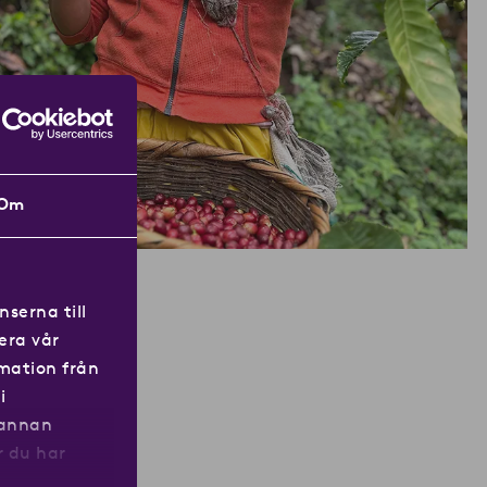
Om
serna till
era vår
rmation från
i
 annan
r du har