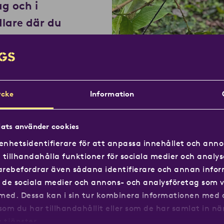
ag och i
dlare där du
 se kaffets
lära dig mer om
 företag eller
cke
Information
 upplevelse som
stagandet i
ats använder cookies
enhetsidentifierare för att anpassa innehållet och annon
tillhandahålla funktioner för sociala medier och analys
örslag med pris –
idarebefordrar även sådana identifierare och annan info
ll de sociala medier och annons- och analysföretag som v
med. Dessa kan i sin tur kombinera informationen med
ntakta oss på
som du har tillhandahållit eller som de har samlat in nä
s den bästa
 tjänster.