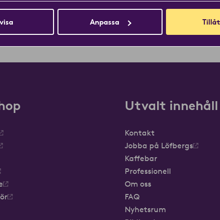
visa
Anpassa
Tillåt
hop
Utvalt innehåll
Kontakt
Jobba på Löfbergs
Kaffebar
Professionell
e
Om oss
hör
FAQ
Nyhetsrum